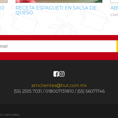
PO
RECETA ESPAGUETI EN SALSA DE
AB
QUESO
CMG
atnclientes@hut.com.mx
(55) 2595 7031 / 018007131810 / (55) 56071746
os reservados.