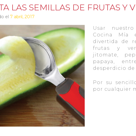
TA LAS SEMILLAS DE FRUTAS Y
do el
7 abril, 2017
Usar nuestro
Cocina Mía 
divertida de r
frutas y ver
jitomate, pep
papaya, entr
desperdicio de
Por su sencill
por cualquier m