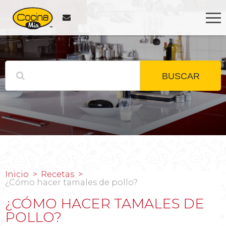
BUSCAR
Inicio
Recetas
¿Cómo hacer tamales de pollo?
¿CÓMO HACER TAMALES DE
POLLO?