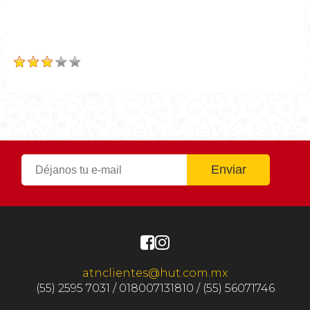
Tiempo Total
0h 50m
Calificación
Based on
143
Review(s)
atnclientes@hut.com.mx
(55) 2595 7031 / 018007131810 / (55) 56071746