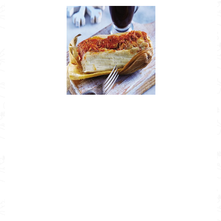
Nombre de la Receta
Cómo hacer tamales de pollo
Autor
Cocina Mía
Publicado el
2022-02-09
Tiempo de preparación
0h 20m
Tiempo de cocción
0h 30m