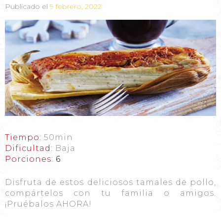
Publicado el
9 febrero, 2022
Tiempo:
50min
Dificultad:
Baja
Porciones:
6
Disfruta de estos deliciosos tamales de pollo,
compártelos con tu familia o amigos.
¡Pruébalos AHORA!