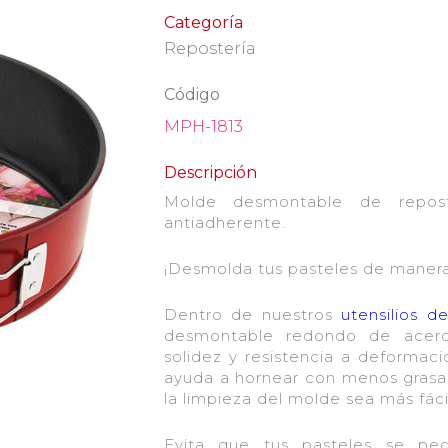
Categoría
Repostería
Código
MPH-1813
Descripción
Molde desmontable de repos
antiadherente.
¡Desmolda tus pasteles de manera 
Dentro de nuestros
utensilios d
desmontable redondo de acero 
solidez y resistencia a deformac
ayuda a hornear con menos grasa
la limpieza del molde sea más fácil
Evita que tus pasteles se p