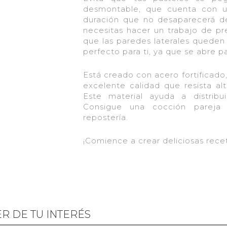
desmontable, que cuenta con u
duración que no desaparecerá de
necesitas hacer un trabajo de pre
que las paredes laterales queden
perfecto para ti, ya que se abre par
Está creado con acero fortificado, 
excelente calidad que resista al
Este material ayuda a distrib
Consigue una cocción pareja
repostería.
¡Comience a crear deliciosas recet
R DE TU INTERÉS