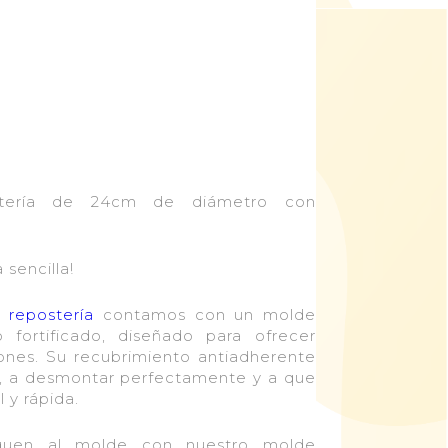
tería de 24cm de diámetro con
sencilla!
e repostería
contamos con un molde
fortificado, diseñado para ofrecer
iones. Su recubrimiento antiadherente
, a desmontar perfectamente y a que
 y rápida.
eguen al molde con nuestro molde