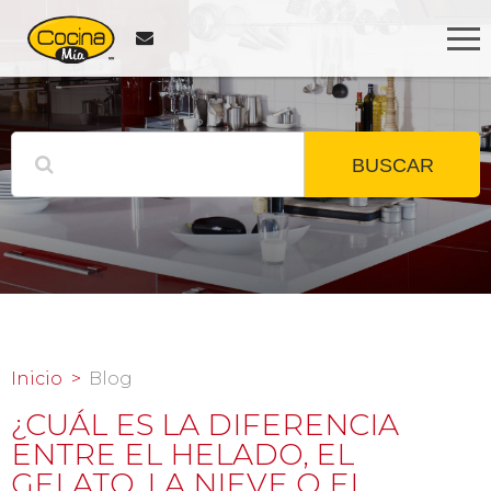
BUSCAR
Inicio
Blog
¿CUÁL ES LA DIFERENCIA
ENTRE EL HELADO, EL
GELATO, LA NIEVE O EL