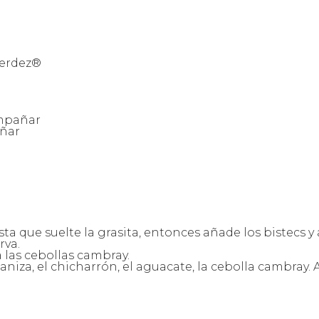
Herdez®
ompañar
añar
sta que suelte la grasita, entonces añade los bistecs y
rva.
a las cebollas cambray.
onganiza, el chicharrón, el aguacate, la cebolla cambra