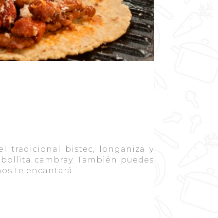
l tradicional bistec, longaniza y
ebollita cambray. También puedes
nos te encantará.