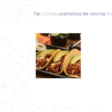
Tip:
Utiliza
utensilios de cocina
ma
Resumen
Nombre de la
TACO PLACERO
Cocina Mía
Publ
2020-04-03
Tiempo de pre
0 h 40 min
Tiempo de 
0 h 40 min
Tiem
0 h 40 min