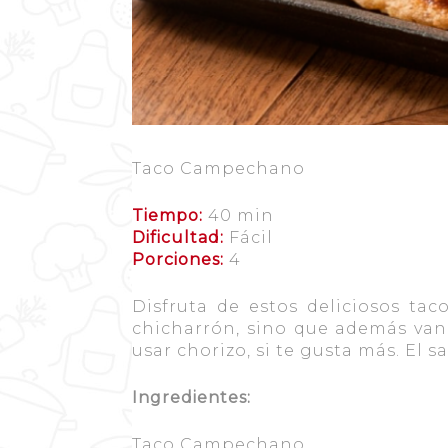
Taco Campechano
Tiempo:
40 min
Dificultad:
Fácil
Porciones:
4
Disfruta de estos deliciosos tac
chicharrón, sino que además van
usar chorizo, si te gusta más. El
Ingredientes:
Taco Campechano