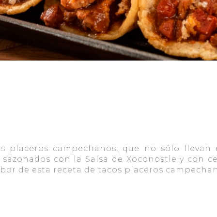
os placeros campechanos, que no sólo llevan e
 sazonados con la Salsa de Xoconostle y con c
 sabor de esta receta de tacos placeros campecha