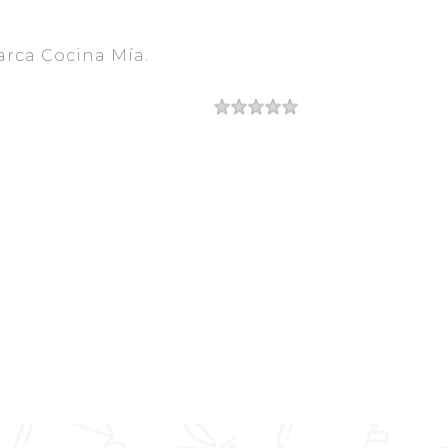
rca Cocina Mía.
 Receta
 CAMPECHANO
Autor
icado el
paración
cocción
po Total