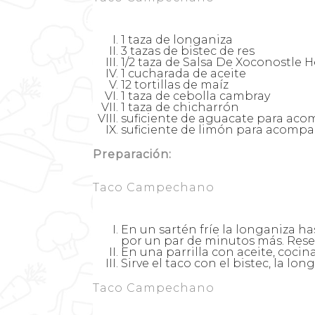
1 taza de longaniza
3 tazas de bistec de res
1/2 taza de Salsa De Xoconostle 
1 cucharada de aceite
12 tortillas de maíz
1 taza de cebolla cambray
1 taza de chicharrón
suficiente de aguacate para ac
suficiente de limón para acomp
Preparación:
Taco Campechano
En un sartén fríe la longaniza ha
por un par de minutos más. Rese
En una parrilla con aceite, cocin
Sirve el taco con el bistec, la l
Taco Campechano