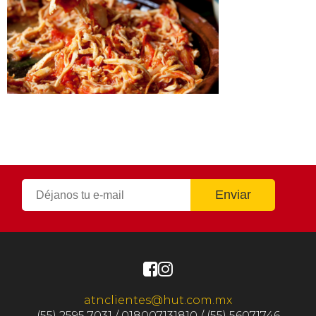
atnclientes@hut.com.mx
(55) 2595 7031 / 018007131810 / (55) 56071746