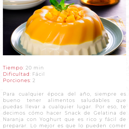
Tiempo:
20 min
Dificultad:
Fácil
Porciones:
2
Para cualquier época del año, siempre es
bueno tener alimentos saludables que
puedas llevar a cualquier lugar. Por eso, te
decimos cómo hacer Snack de Gelatina de
Naranja con Yoghurt que es rico y fácil de
preparar. Lo mejor es que lo pueden comer