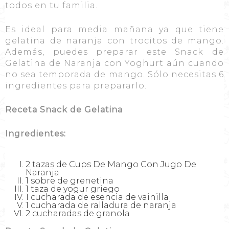
todos en tu familia.
Es ideal para media mañana ya que tiene
gelatina de naranja con trocitos de mango.
Además, puedes preparar este Snack de
Gelatina de Naranja con Yoghurt aún cuando
no sea temporada de mango. Sólo necesitas 6
ingredientes para prepararlo.
Receta Snack de Gelatina
Ingredientes:
2 tazas de Cups De Mango Con Jugo De
Naranja
1 sobre de grenetina
1 taza de yogur griego
1 cucharada de esencia de vainilla
1 cucharada de ralladura de naranja
2 cucharadas de granola