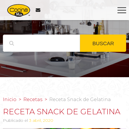
BUSCAR
Inicio
Recetas
Receta Snack de Gelatina
RECETA SNACK DE GELATINA
Publicado el
3 abril, 2020