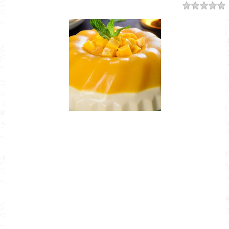
Resumen
Nombre de la Receta
CÓMO HACER SNACK DE GELATINA
DE NARANJA CON YOGHURT
Autor
Cocina Mía
Publicado el
2020-04-03
Tiempo de preparación
0h 20m