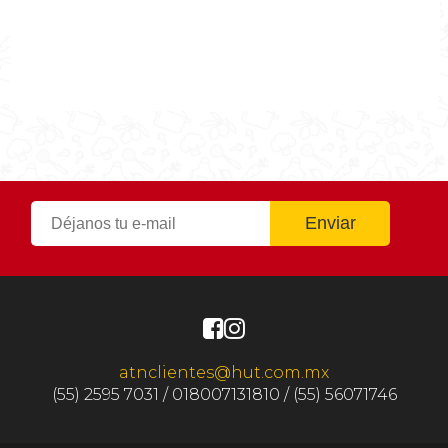
Tiempo de cocción
0h 20m
Tiempo Total
0h 20m
atnclientes@hut.com.mx
(55) 2595 7031 / 018007131810 / (55) 56071746