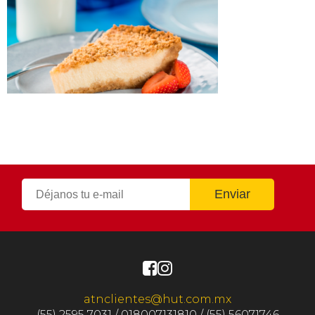
atnclientes@hut.com.mx
(55) 2595 7031 / 018007131810 / (55) 56071746