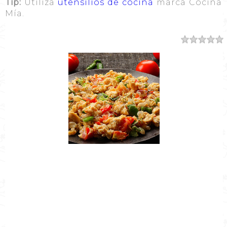
Tip:
Utiliza
utensilios de cocina
marca Cocina
Mía.
Resumen
Nombre de la Receta
Receta Huevos a la Mexicana
Autor
Cocina Mía
Publicado el
2021-01-21