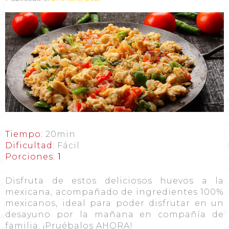
Tiempo:
20min
Dificultad:
Fácil
Porciones:
1
Disfruta de estos deliciosos huevos a la
mexicana, acompañado de ingredientes 100%
mexicanos, ideal para poder disfrutar en un
desayuno por la mañana en compañía de
familia. ¡Pruébalos AHORA!