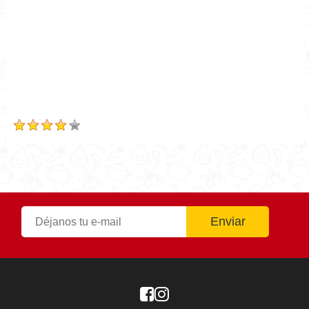
Tiempo de preparación
0h 20m
Tiempo de cocción
0h 20m
Tiempo Total
0h 20m
Calificación
Based on
3
Review(s)