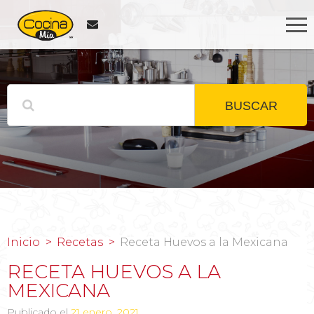
BUSCAR
Inicio
Recetas
Receta Huevos a la Mexicana
RECETA HUEVOS A LA
MEXICANA
Publicado el
21 enero, 2021