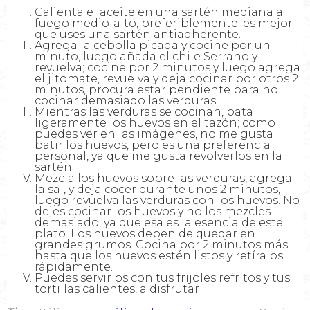
Calienta el aceite en una sartén mediana a
fuego medio-alto, preferiblemente; es mejor
que uses una sartén antiadherente.
Agrega la cebolla picada y cocine por un
minuto, luego añada el chile Serrano y
revuelva; cocine por 2 minutos y luego agrega
el jitomate, revuelva y deja cocinar por otros 2
minutos, procura estar pendiente para no
cocinar demasiado las verduras.
Mientras las verduras se cocinan, bata
ligeramente los huevos en el tazón; como
puedes ver en las imágenes, no me gusta
batir los huevos, pero es una preferencia
personal, ya que me gusta revolverlos en la
sartén.
Mezcla los huevos sobre las verduras, agrega
la sal, y deja cocer durante unos 2 minutos,
luego revuelva las verduras con los huevos. No
dejes cocinar los huevos y no los mezcles
demasiado, ya que esa es la esencia de este
plato. Los huevos deben de quedar en
grandes grumos. Cocina por 2 minutos más
hasta que los huevos estén listos y retíralos
rápidamente.
Puedes servirlos con tus frijoles refritos y tus
tortillas calientes, a disfrutar