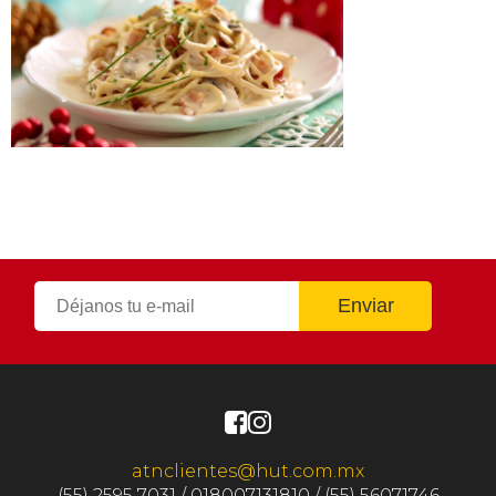
atnclientes@hut.com.mx
(55) 2595 7031 / 018007131810 / (55) 56071746