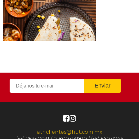
atnclientes@hut.com.mx
(55) 2595 7031 / 018007131810 / (55) 56071746