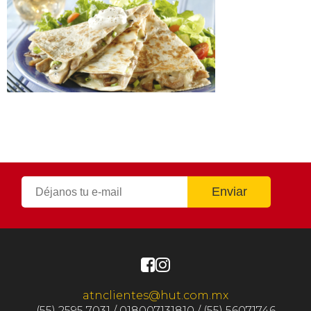
atnclientes@hut.com.mx
(55) 2595 7031 / 018007131810 / (55) 56071746