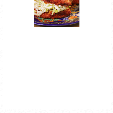
Nombre de la Receta
Receta de Pambazo de Picadillo
Autor
Cocina Mía
Publicado el
2020-04-03
Tiempo de preparación
1 h 0 min
Tiempo de cocción
1 h 0 min
Tiempo Total
1 h 0 min