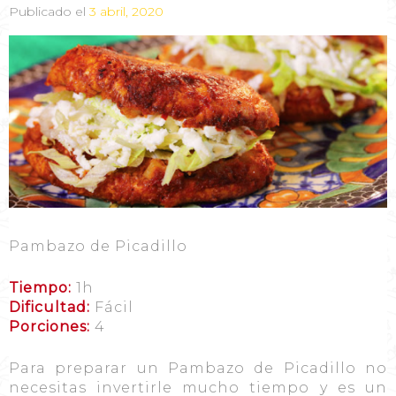
Publicado el
3 abril, 2020
Pambazo de Picadillo
Tiempo:
1h
Dificultad:
Fácil
Porciones:
4
Para preparar un Pambazo de Picadillo no
necesitas invertirle mucho tiempo y es un