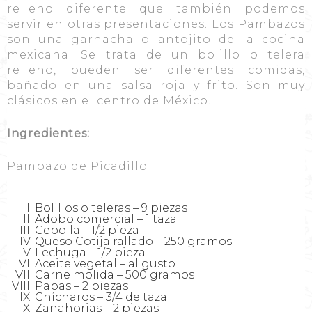
relleno diferente que también podemos
servir en otras presentaciones. Los Pambazos
son una garnacha o antojito de la cocina
mexicana. Se trata de un bolillo o telera
relleno, pueden ser diferentes comidas,
bañado en una salsa roja y frito. Son muy
clásicos en el centro de México.
Ingredientes:
Pambazo de Picadillo
Bolillos o teleras – 9 piezas
Adobo comercial – 1 taza
Cebolla – 1/2 pieza
Queso Cotija rallado – 250 gramos
Lechuga – 1/2 pieza
Aceite vegetal – al gusto
Carne molida – 500 gramos
Papas – 2 piezas
Chícharos – 3/4 de taza
Zanahorias – 2 piezas