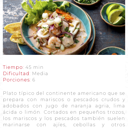
Tiempo:
45 min
Dificultad:
Media
Porciones:
6
Plato típico del continente americano que se
prepara con mariscos o pescados crudos y
adobados con jugo de naranja agria, lima
ácida o limón. Cortados en pequeños trozos,
los mariscos y los pescados también suelen
marinarse con ajíes, cebollas y otros