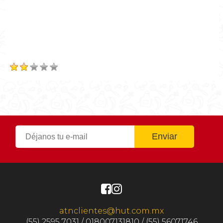
Tiempo de cocción
0h 45m
Tiempo Total
0h 45m
Calificación
Based on
2
Review(s)
atnclientes@hut.com.mx
(55) 2595 7031 / 018007131810 / (55) 56071746