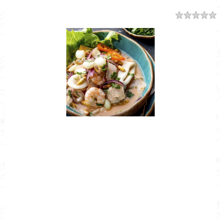
Resumen
Nombre de la Receta
Receta de Ceviche
Autor
Cocina Mía
Publicado el
2020-04-03
Tiempo de preparación
0h 45m