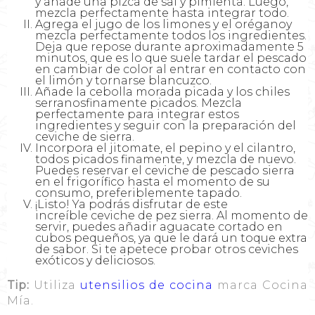
y añade una pizca de sal y pimienta. Luego,
mezcla perfectamente hasta integrar todo.
Agrega el jugo de los limones y el oréganoy
mezcla perfectamente todos los ingredientes.
Deja que repose durante aproximadamente 5
minutos, que es lo que suele tardar el pescado
en cambiar de color al entrar en contacto con
el limón y tornarse blancuzco.
Añade la cebolla morada picada y los chiles
serranosfinamente picados. Mezcla
perfectamente para integrar estos
ingredientes y seguir con la preparación del
ceviche de sierra.
Incorpora el jitomate, el pepino y el cilantro,
todos picados finamente, y mezcla de nuevo.
Puedes reservar el ceviche de pescado sierra
en el frigorífico hasta el momento de su
consumo, preferiblemente tapado.
¡Listo! Ya podrás disfrutar de este
increíble ceviche de pez sierra. Al momento de
servir, puedes añadir aguacate cortado en
cubos pequeños, ya que le dará un toque extra
de sabor. Si te apetece probar otros ceviches
exóticos y deliciosos.
Tip:
Utiliza
utensilios de cocina
marca Cocina
Mía.