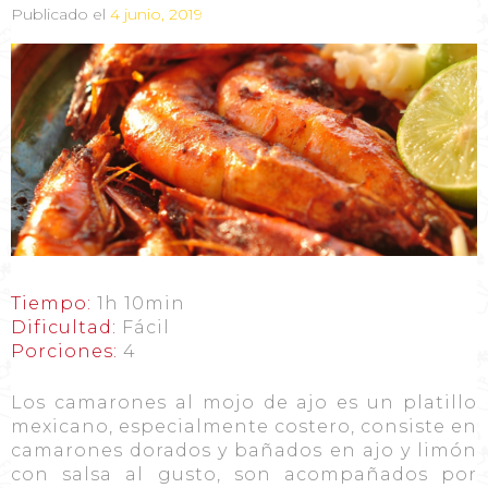
Publicado el
4 junio, 2019
Tiempo:
1h 10min
Dificultad:
Fácil
Porciones:
4
Los camarones al mojo de ajo es un platillo
mexicano, especialmente costero, consiste en
camarones dorados y bañados en ajo y limón
con salsa al gusto, son acompañados por