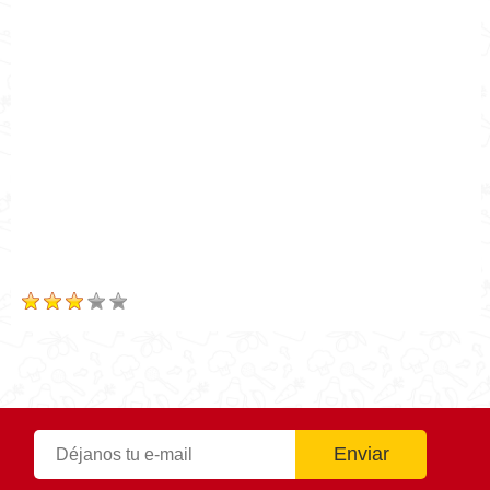
Autor
Cocina Mía
Publicado el
2019-06-04
Tiempo de preparación
1h10m
Tiempo de cocción
1h10m
Tiempo Total
1h10m
Calificación
Based on
48
Review(s)