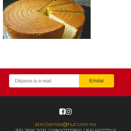
atnclientes@hut.com.mx
(55) 2595 7031 / 018007131810 / (55) 56071746