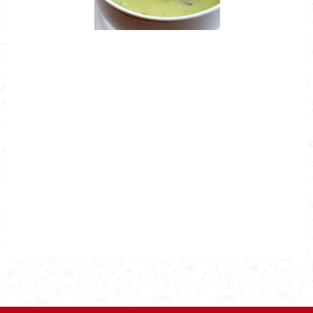
Nombre de la Receta
Receta Crema Poblana
Autor
Cocina Mía
Publicado el
2021-03-08
Tiempo de preparación
0h 30m
Tiempo de cocción
0h 30m
Tiempo Total
0h 30m