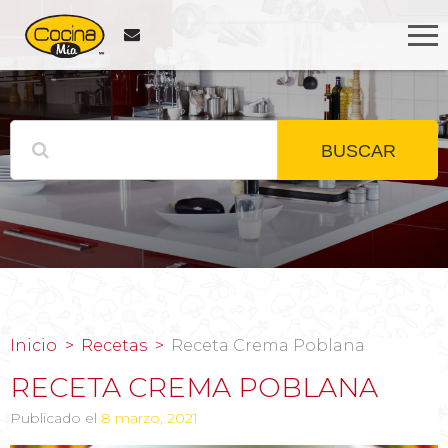
BUSCAR
Inicio
Recetas
Receta Crema Poblana
RECETA CREMA POBLANA
Publicado el
8 marzo, 2021