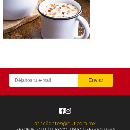
atnclientes@hut.com.mx
(55) 2595 7031 / 018007131810 / (55) 56071746