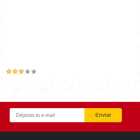
Publicado el
2021-03-29
Tiempo de preparación
0h 20m
Tiempo de cocción
0h 20m
Tiempo Total
0h 20m
Calificación
Based on
18
Review(s)