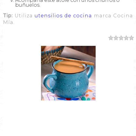
Acompaña este atole con unos churros o
buñuelos.
Tip:
Utiliza
utensilios de cocina
marca Cocina
Mía.
Resumen
Nombre de la Receta
Receta Atole de cajeta
Autor
Cocina Mía