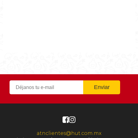
2021-05-03
Tiempo de preparación
0h 40m
Tiempo de cocción
0h 40m
Tiempo Total
0h 40m
atnclientes@hut.com.mx