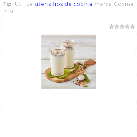
Tip:
Utiliza
utensilios de cocina
marca Cocina
Mía.
Resumen
Nombre de la Receta
Receta agua de avena
Autor
Cocina Mía
Publicado el