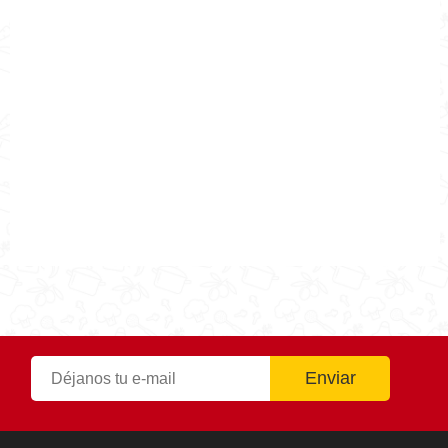
Ponche de Frutas
Autor
Cocina Mía
Publicado el
2018-12-14
Tiempo de preparación
1h30m
Tiempo de cocción
1h30m
Tiempo Total
1h30m