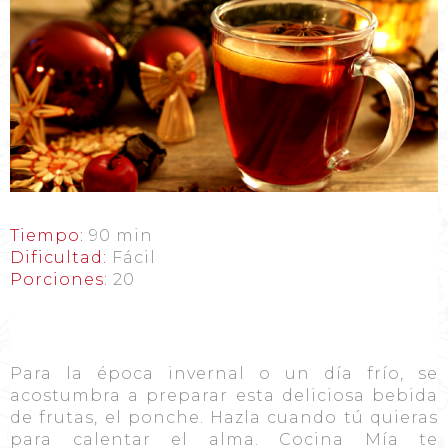
Tiempo:
90 min
Dificultad:
Fácil
Porciones:
20
Para la época invernal o un día frío, se
acostumbra a preparar esta deliciosa bebida
de frutas, el ponche. Hazla cuando tú quieras
para calentar el alma. Cocina Mía te