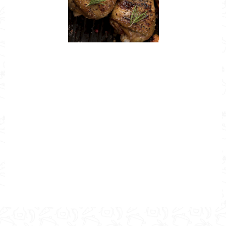
Nombre de la Receta
Pollo al pibil
Autor
Cocina Mía
Publicado el
2020-04-03
Tiempo de preparación
1h 0m
Tiempo de cocción
1h 0m
Tiempo Total
1h 0m