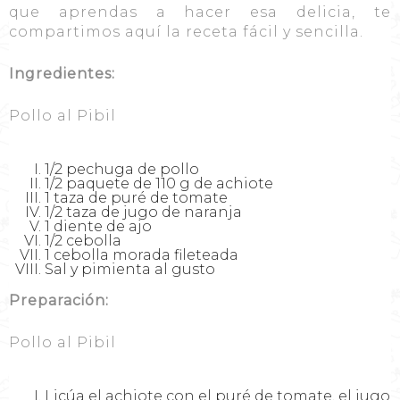
que aprendas a hacer esa delicia, te
compartimos aquí la receta fácil y sencilla.
Ingredientes:
Pollo al Pibil
1/2 pechuga de pollo
1/2 paquete de 110 g de achiote
1 taza de puré de tomate
1/2 taza de jugo de naranja
1 diente de ajo
1/2 cebolla
1 cebolla morada fileteada
Sal y pimienta al gusto
Preparación:
Pollo al Pibil
Licúa el achiote con el puré de tomate, el jugo