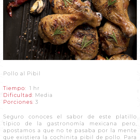
Pollo al Pibil
Tiempo:
1 hr
Dificultad:
Media
Porciones:
3
Seguro conoces el sabor de este platillo
típico de la gastronomía mexicana pero,
apostamos a que no te pasaba por la mente
que existiera la cochinita pibil de pollo. Para