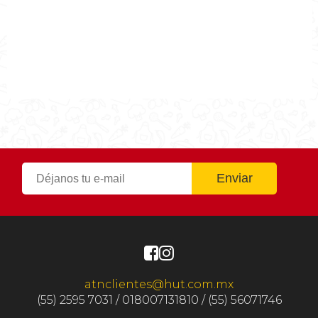
0hr50m
Tiempo de cocción
0hr50m
Tiempo Total
0hr50m
atnclientes@hut.com.mx
(55) 2595 7031 / 018007131810 / (55) 56071746