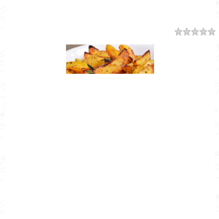
Resumen
Nombre de la Receta
Papas gajo receta
Autor
Cocina Mía
Publicado el
2018-05-04
Tiempo de preparación