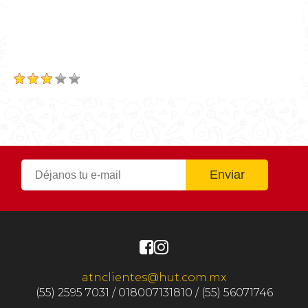
0hr10m
Tiempo Total
0hr10m
Calificación
Based on
10
Review(s)
atnclientes@hut.com.mx
(55) 2595 7031 / 018007131810 / (55) 56071746