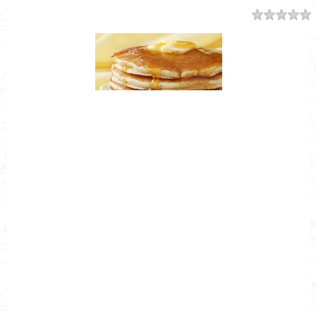
Resumen
Nombre de la Receta
Hot Cakes
Autor
Cocina Mía
Publicado el
2018-11-27
Tiempo de preparación
0hr10m
Tiempo de cocción