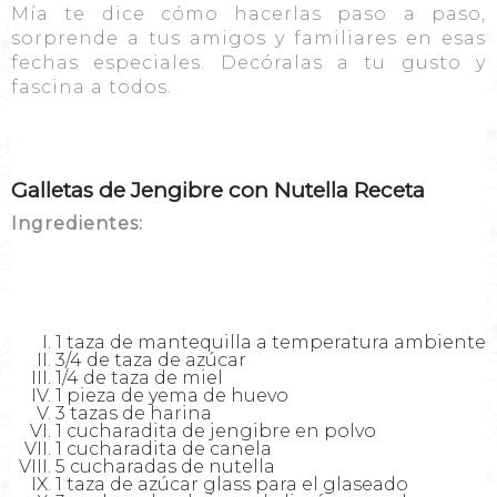
Mía te dice cómo hacerlas paso a paso,
sorprende a tus amigos y familiares en esas
fechas especiales. Decóralas a tu gusto y
fascina a todos.
Galletas de Jengibre con Nutella Receta
Ingredientes:
1 taza de mantequilla a temperatura ambiente
3/4 de taza de azúcar
1/4 de taza de miel
1 pieza de yema de huevo
3 tazas de harina
1 cucharadita de jengibre en polvo
1 cucharadita de canela
5 cucharadas de nutella
1 taza de azúcar glass para el glaseado