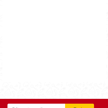
Nombre de la Receta
Galletas de Jengibre con Nutella
Autor
Cocina Mía
Publicado el
2018-12-10
Tiempo de preparación
0h55m
Tiempo de cocción
0h55m
Tiempo Total
0h55m