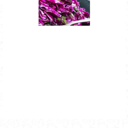
Nombre de la Receta
Ensalada de Col Morada
Autor
Cocina Mía
Publicado el
2020-04-02
Tiempo de preparación
0 h 23 min
Tiempo de cocción
0 h 23 min
Tiempo Total
0 h 23 min