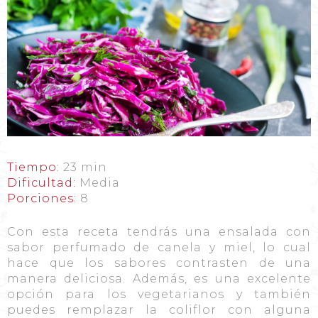
Tiempo:
23 min
Dificultad:
Media
Porciones:
8
Con esta receta tendrás una ensalada con
sabor perfumado de canela y miel, lo cual
hace que los sabores contrasten de una
manera deliciosa. Además, es una excelente
opción para los vegetarianos y también
puedes remplazar la coliflor con alguna