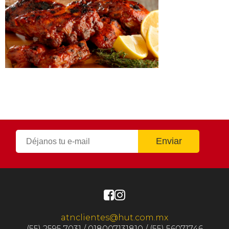
atnclientes@hut.com.mx
(55) 2595 7031 / 018007131810 / (55) 56071746