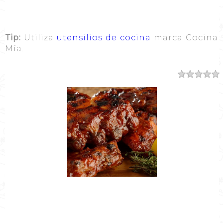
Tip:
Utiliza
utensilios de cocina
marca Cocina
Mía.
Resumen
Nombre de la Receta
COSTILLITAS CON BBQ CREMOSO
Autor