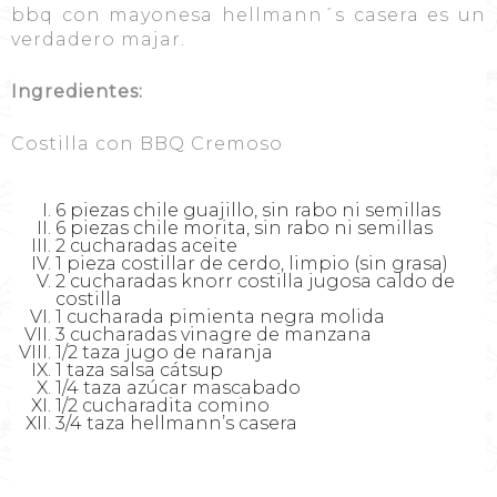
bbq con mayonesa hellmann´s casera es un
verdadero majar.
Ingredientes:
Costilla con BBQ Cremoso
6 piezas chile guajillo, sin rabo ni semillas
6 piezas chile morita, sin rabo ni semillas
2 cucharadas aceite
1 pieza costillar de cerdo, limpio (sin grasa)
2 cucharadas knorr costilla jugosa caldo de
costilla
1 cucharada pimienta negra molida
3 cucharadas vinagre de manzana
1/2 taza jugo de naranja
1 taza salsa cátsup
1/4 taza azúcar mascabado
1/2 cucharadita comino
3/4 taza hellmann’s casera