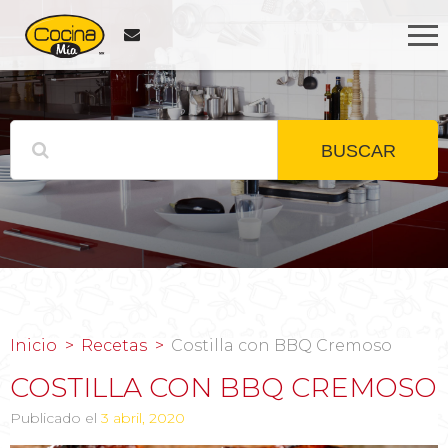
BUSCAR
Inicio
Recetas
Costilla con BBQ Cremoso
COSTILLA CON BBQ CREMOSO
Publicado el
3 abril, 2020