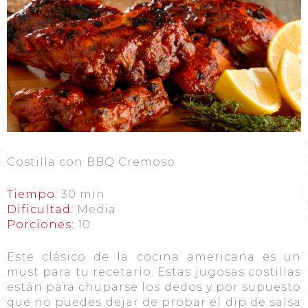
Costilla con BBQ Cremoso
Tiempo:
30 min
Dificultad:
Media
Porciones:
10
Este clásico de la cocina americana es un
must para tu recetario. Estas jugosas costillas
están para chuparse los dedos y por supuesto
que no puedes dejar de probar el dip de salsa