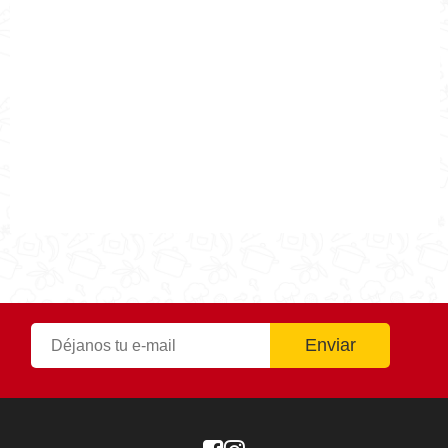
Cocina Mia
Publicado el
2020-04-03
Tiempo de preparación
0h 30min
Tiempo de cocción
0h 30min
Tiempo Total
0h 30min