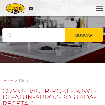
BUSCAR
Inicio
Blog
COMO-HACER-POKE-BOWL-
DE-ATUN-ARROZ-PORTADA-
RECETA (1)