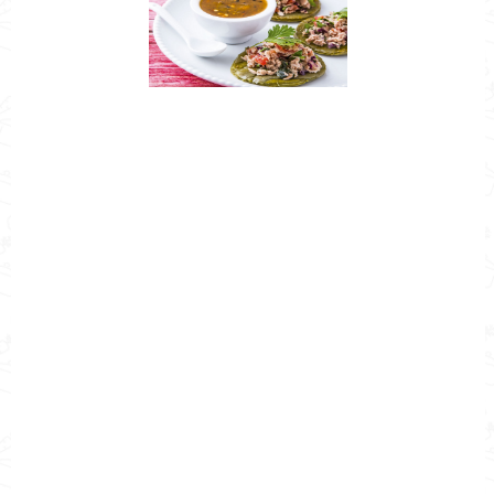
Nombre de la Receta
Cómo hacer sopes de nopales con
atún
Autor
Cocina Mía
Publicado el
2022-04-08
Tiempo de preparación
0h 20m
Tiempo de cocción
0h 20m