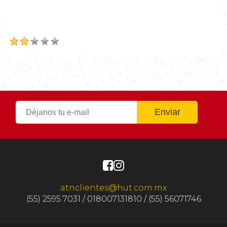
Tiempo Total
0h 40m
Calificación
Based on
1
Review(s)
atnclientes@hut.com.mx
(55) 2595 7031 / 018007131810 / (55) 56071746