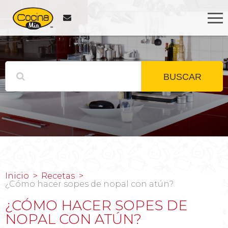
BUSCAR
Inicio
Recetas
¿Cómo hacer sopes de nopal con atún?
¿CÓMO HACER SOPES DE
NOPAL CON ATÚN?