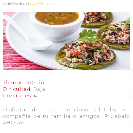
Publicado el
8 abril, 2022
Tiempo:
40min
Dificultad:
Baja
Porciones:
4
Disfruta de este delicioso platillo, en
compañía de tu familia o amigos. ¡Pruébalo
AHORA!