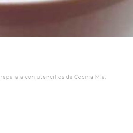
preparala con utencilios de Cocina Mía!