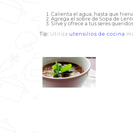
Calienta el agua, hasta que hierv
Agrega el sobre de Sopa de Lent
Sirve y ofrece a tus seres querido
Tip:
Utiliza
utensilios de cocina
ma
Resumen
Nombre de la
¿Cómo hacer sop
Cocina Mía
Publ
2022-07-28
Tiempo de pre
5min
Tiempo de 
15min
Tiem