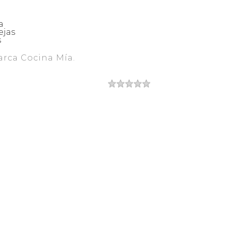
a
ejas
s
rca Cocina Mía.
 Receta
a de lentejas?
Autor
icado el
paración
cocción
po Total