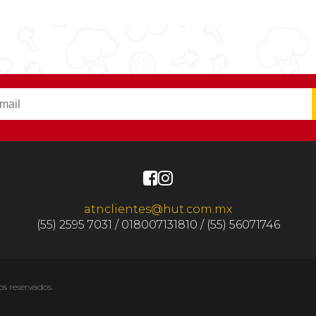
atnclientes@hut.com.mx
(55) 2595 7031 / 018007131810 / (55) 56071746
os reservados.