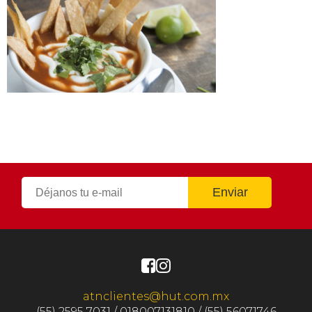
atnclientes@hut.com.mx
(55) 2595 7031 / 018007131810 / (55) 56071746