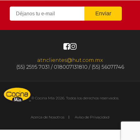
atnclientes@hut.com.mx
(55) 2595 7031 / 018007131810 / (55) 56071746
® Cocina Mia 2026. Todos los derechos reservados.
Acerca de Nosotros
Aviso de Privacidad