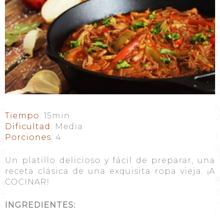
Tiempo:
15min
Dificultad:
Media
Porciones:
4
Un platillo delicioso y fácil de preparar, una
receta clásica de una exquisita ropa vieja. ¡A
COCINAR!
INGREDIENTES: