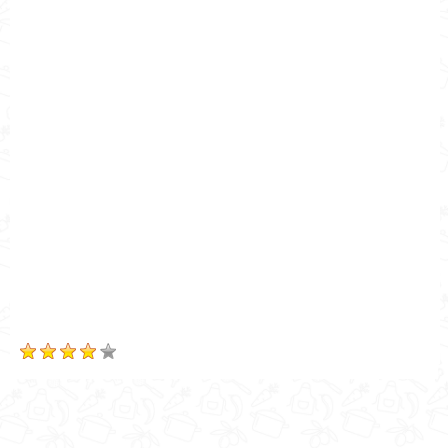
Nombre de la Receta
¿Cómo hacer ropa vieja?
Autor
Cocina Mía
Publicado el
2022-07-28
Tiempo de preparación
5min
Tiempo de cocción
10min
Tiempo Total
15min
Calificación
Based on
2
Review(s)