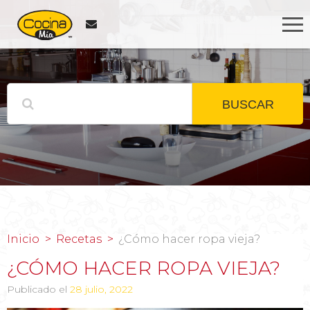
BUSCAR
Inicio
Recetas
¿Cómo hacer ropa vieja?
¿CÓMO HACER ROPA VIEJA?
Publicado el
28 julio, 2022