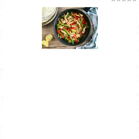
Nombre de la Receta
¿Cómo hacer pechuga a la mexicana?
Autor
Cocina Mía
Publicado el
2022-11-30
Tiempo de preparación
10min
Tiempo de cocción
0h 20min