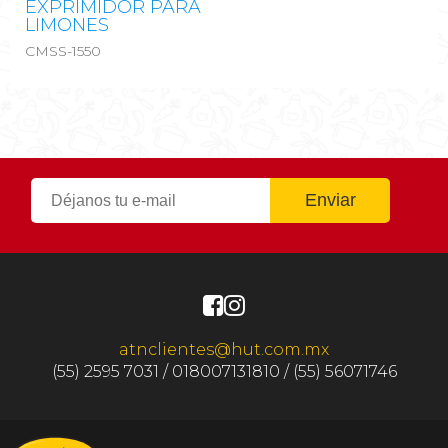
EXPRIMIDOR PARA
LIMONES
CMSS-1550
atnclientes@hut.com.mx
(55) 2595 7031 / 018007131810 / (55) 56071746