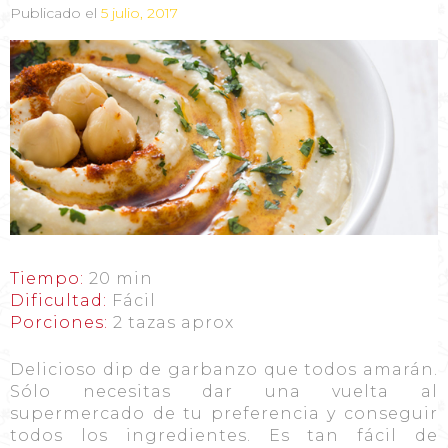
Publicado el
5 julio, 2017
Tiempo:
20 min
Dificultad:
Fácil
Porciones:
2 tazas aprox
Delicioso dip de garbanzo que todos amarán.
Sólo necesitas dar una vuelta al
supermercado de tu preferencia y conseguir
todos los ingredientes. Es tan fácil de