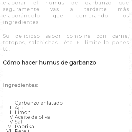
elaborar el humus de garbanzo que
seguramente vas a tardarte más
elaborándolo que comprando los
ingredientes.
Su delicioso sabor combina con carne,
totopos, salchichas… étc. El límite lo pones
tú.
Cómo hacer humus de garbanzo
Ingredientes:
Garbanzo enlatado
Ajo
Limon
Aceite de oliva
Sal
Paprika
Perejil