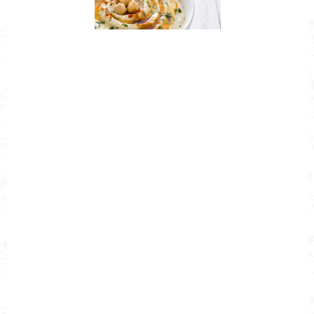
Nombre de la Receta
¿Cómo hacer humus de garbanzo?
Autor
Cocina Mía
Publicado el
2017-07-05
Tiempo de preparación
0hr20m
Tiempo de cocción
0hr20m
Tiempo Total