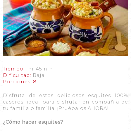
Tiempo:
1hr 45min
Dificultad:
Baja
Porciones: 8
Disfruta de estos deliciosos esquites 100%
caseros, ideal para disfrutar en compañía de
tu familia o familia. ¡Pruébalos AHORA!
¿Cómo hacer esquites?