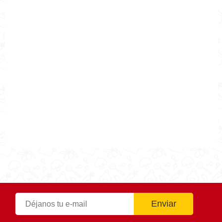
Nombre de la Receta
¿Cómo haces esquites?
Autor
Cocina Mía
Publicado el
2021-09-27
Tiempo de preparación
1h 45m
Tiempo de cocción
1h 45m
Tiempo Total
1h 45m