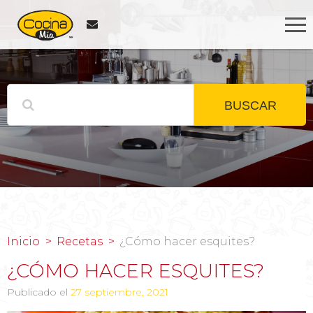
BUSCAR
Inicio
Recetas
¿Cómo hacer esquites?
¿CÓMO HACER ESQUITES?
Publicado el
27 septiembre, 2021