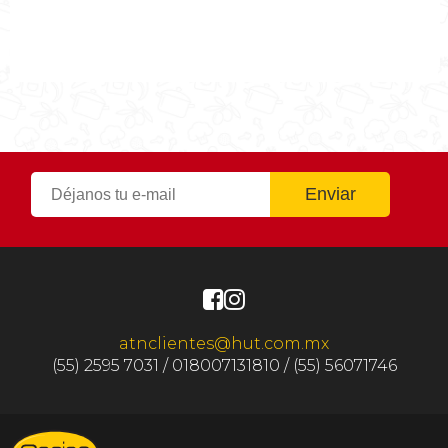
0h 10min
Tiempo Total
0h 35min
atnclientes@hut.com.mx
(55) 2595 7031 / 018007131810 / (55) 56071746