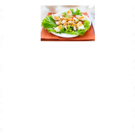
Nombre de la Receta
Cómo hacer ensalada de huevo con
surimi
Autor
Cocina Mía
Publicado el
2022-05-31
Tiempo de preparación
0h 15min
Tiempo de cocción