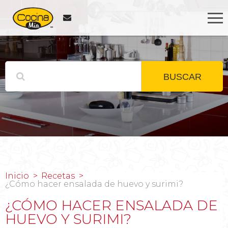
BUSCAR
Inicio
Recetas
¿Cómo hacer ensalada de huevo y surimi?
¿CÓMO HACER ENSALADA DE
HUEVO Y SURIMI?