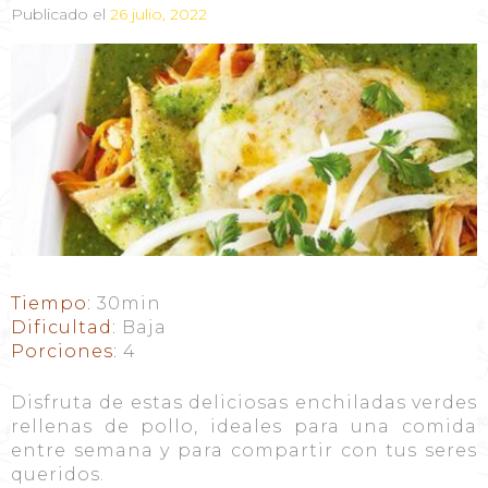
Publicado el
26 julio, 2022
Tiempo:
30min
Dificultad:
Baja
Porciones:
4
Disfruta de estas deliciosas enchiladas verdes
rellenas de pollo, ideales para una comida
entre semana y para compartir con tus seres
queridos.