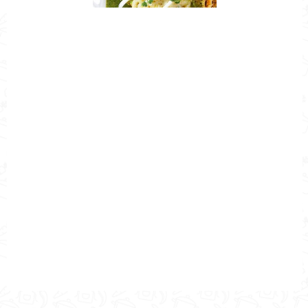
Nombre de la Receta
¿Cómo hacer enchiladas verdes de
pollo?
Autor
Cocina Mía
Publicado el
2022-07-26
Tiempo de preparación
00h 30min
Tiempo de cocción
00h 20min
Tiempo Total
00h 10min