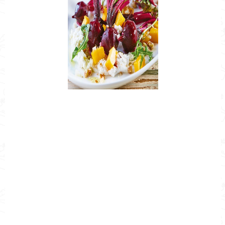
Nombre de la Receta
Como hacer betabel con queso y
mango
Autor
Cocina Mía
Publicado el
2022-04-18
Tiempo de preparación
0h 20m
Tiempo de cocción
0h 20m