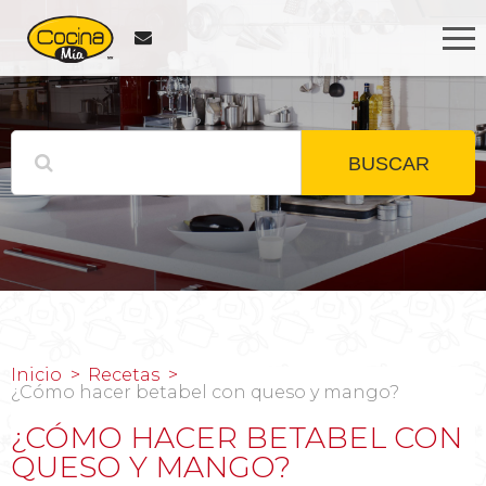
BUSCAR
Inicio
Recetas
¿Cómo hacer betabel con queso y mango?
¿CÓMO HACER BETABEL CON
QUESO Y MANGO?