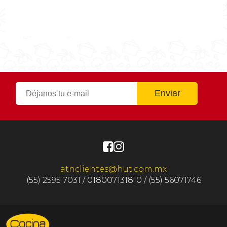
Tiempo Total
0h 40m
atnclientes@hut.com.mx
(55) 2595 7031 / 018007131810 / (55) 56071746