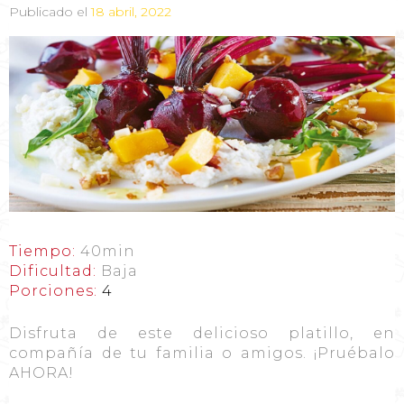
Publicado el
18 abril, 2022
Tiempo:
40min
Dificultad:
Baja
Porciones:
4
Disfruta de este delicioso platillo, en
compañía de tu familia o amigos. ¡Pruébalo
AHORA!