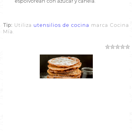
espolvorean con azúcar y canela.
Tip:
Utiliza
utensilios de cocina
marca Cocina
Mía.
Resumen
Nombre de la Receta
Buñuelos
Autor