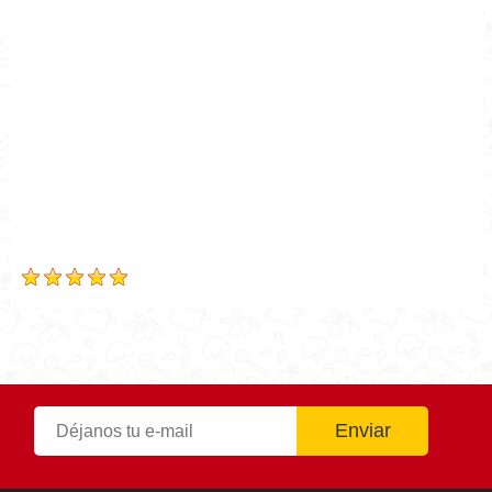
Cocina Mía
Publicado el
2018-11-26
Tiempo de preparación
0hr50m
Tiempo de cocción
0hr50m
Tiempo Total
0hr50m
Calificación
Based on
2
Review(s)