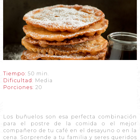
Tiempo:
50 min.
Dificultad:
Media
Porciones:
20
Los buñuelos son esa perfecta combinación
para el postre de la comida o el mejor
compañero de tu café en el desayuno o en la
cena. Sorprende a tu familia y seres queridos