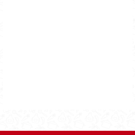
Nombre de la Receta
Berenjenas Italianas
Autor
Cocina Mía
Publicado el
2018-05-04
Tiempo de preparación
0hr50m
Tiempo de cocción
0hr50m
Tiempo Total
0hr50m