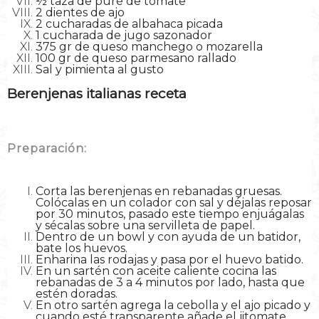
½ taza de puré de tomate
2 dientes de ajo
2 cucharadas de albahaca picada
1 cucharada de jugo sazonador
375 gr de queso manchego o mozarella
100 gr de queso parmesano rallado
Sal y pimienta al gusto
Berenjenas italianas receta
Preparación:
Corta las berenjenas en rebanadas gruesas.
Colócalas en un colador con sal y déjalas reposar
por 30 minutos, pasado este tiempo enjuágalas
y sécalas sobre una servilleta de papel.
Dentro de un bowl y con ayuda de un batidor,
bate los huevos.
Enharina las rodajas y pasa por el huevo batido.
En un sartén con aceite caliente cocina las
rebanadas de 3 a 4 minutos por lado, hasta que
estén doradas.
En otro sartén agrega la cebolla y el ajo picado y
cuando esté transparente añade el jitomate,