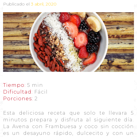
Publicado el
3 abril, 2020
Tiempo:
5 min
Dificultad:
Fácil
Porciones:
2
Esta deliciosa receta que solo te llevara 5
minutos prepara y disfruta al siguiente día.
La Avena con Frambuesa y coco sin cocción
es un desayuno rápido, dulcecito y con un