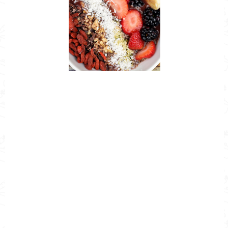
Nombre de la Receta
AVENA CON FRAMBUESAS Y COCO
SIN COCCIÓN
Autor
Cocina Mía
Publicado el
2020-04-03
Tiempo de preparación
0h 5m
Tiempo de cocción
0h 5m
Tiempo Total