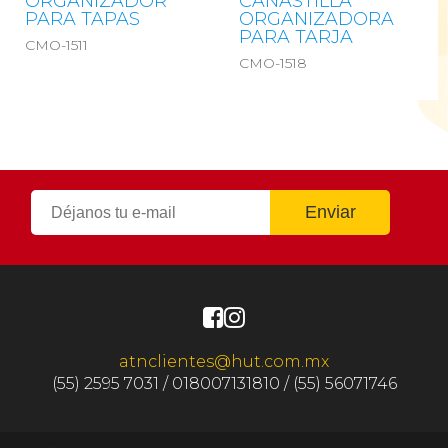
ORGANIZADOR
CANASTILLA
PARA TAPAS
ORGANIZADORA
PARA TARJA
CMO-1511
CMO-1518
atnclientes@hut.com.mx
(55) 2595 7031 / 018007131810 / (55) 56071746