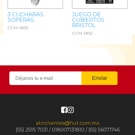
3 CUCHARAS
JUEGO DE
SOPERAS
CUBIERTOS
BRISTOL
CCM-1853
CCM-1852
atnclientes@hut.com.mx
(55) 2595 7031 / 018007131810 / (55) 56071746